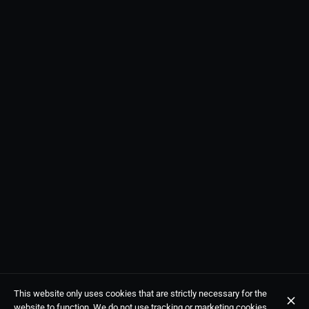
This website only uses cookies that are strictly necessary for the
website to function. We do not use tracking or marketing cookies.