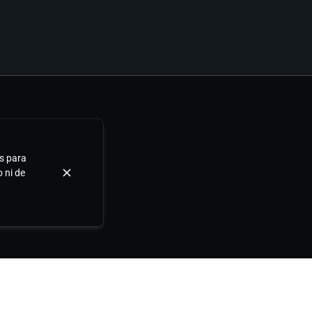
as para
o ni de