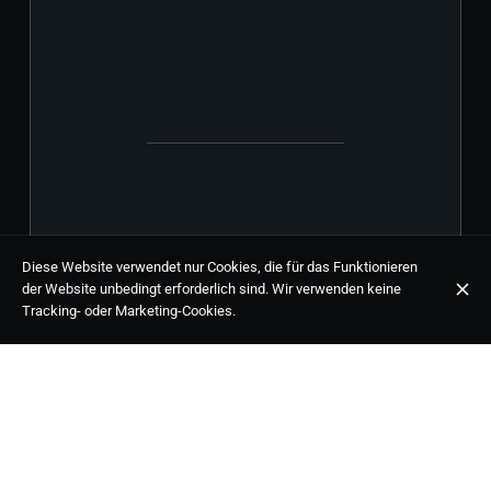
Diese Website verwendet nur Cookies, die für das Funktionieren
der Website unbedingt erforderlich sind. Wir verwenden keine
Tracking- oder Marketing-Cookies.
TORTILLA
Tapa
4,50 €
ESPAÑOLA
Ración
14,90 €
Patatas, cebolla,
huevos