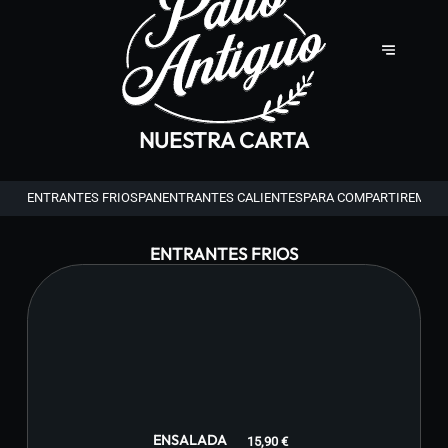
NUESTRA CARTA
ENTRANTES FRIOS
PAN
ENTRANTES CALIENTES
PARA COMPARTIR
EMBUT
ENTRANTES FRIOS
ENSALADA
15,90 €