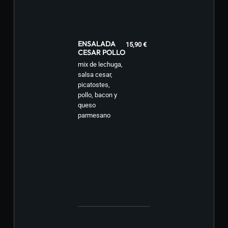
ENSALADA
15,90 €
CESAR POLLO
mix de lechuga,
salsa cesar,
picatostes,
pollo, bacon y
queso
parmesano